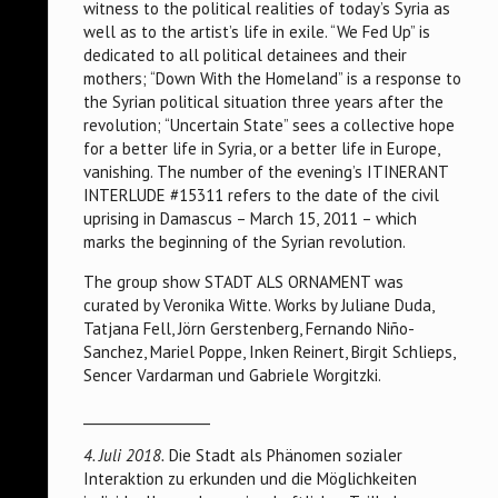
witness to the political realities of today’s Syria as
well as to the artist’s life in exile. “We Fed Up” is
dedicated to all political detainees and their
mothers; “Down With the Homeland” is a response to
the Syrian political situation three years after the
revolution; “Uncertain State” sees a collective hope
for a better life in Syria, or a better life in Europe,
vanishing. The number of the evening’s ITINERANT
INTERLUDE #15311 refers to the date of the civil
uprising in Damascus – March 15, 2011 – which
marks the beginning of the Syrian revolution.
The group show STADT ALS ORNAMENT was
curated by Veronika Witte. Works by Juliane Duda,
Tatjana Fell, Jörn Gerstenberg, Fernando Niño-
Sanchez, Mariel Poppe, Inken Reinert, Birgit Schlieps,
Sencer Vardarman und Gabriele Worgitzki.
___________________
4. Juli 2018.
Die Stadt als Phänomen sozialer
Interaktion zu erkunden und die Möglichkeiten