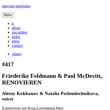
itinerant interludes
Menu
ii
about
upcoming
index
press
contact
vimeo
#417
Friederike Feldmann & Paul McDevitt,
RENOVIEREN
Alexey Kokhanov & Natalia Pschenitschnikova
,
voices
Kunstverein am Rosa-Luxemburg-Platz