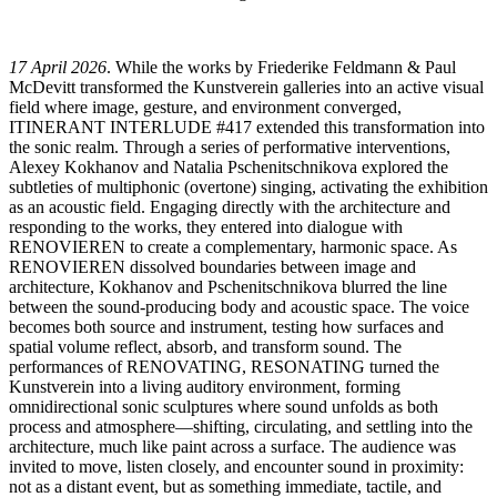
17 April 2026
. While the works by Friederike Feldmann & Paul
McDevitt transformed the Kunstverein galleries into an active visual
field where image, gesture, and environment converged,
ITINERANT INTERLUDE #417 extended this transformation into
the sonic realm. Through a series of performative interventions,
Alexey Kokhanov and Natalia Pschenitschnikova explored the
subtleties of multiphonic (overtone) singing, activating the exhibition
as an acoustic field. Engaging directly with the architecture and
responding to the works, they entered into dialogue with
RENOVIEREN to create a complementary, harmonic space. As
RENOVIEREN dissolved boundaries between image and
architecture, Kokhanov and Pschenitschnikova blurred the line
between the sound-producing body and acoustic space. The voice
becomes both source and instrument, testing how surfaces and
spatial volume reflect, absorb, and transform sound. The
performances of RENOVATING, RESONATING turned the
Kunstverein into a living auditory environment, forming
omnidirectional sonic sculptures where sound unfolds as both
process and atmosphere—shifting, circulating, and settling into the
architecture, much like paint across a surface. The audience was
invited to move, listen closely, and encounter sound in proximity:
not as a distant event, but as something immediate, tactile, and