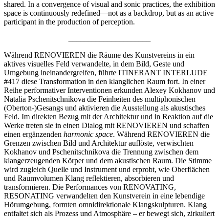
shared. In a convergence of visual and sonic practices, the exhibition
space is continuously redefined—not as a backdrop, but as an active
participant in the production of perception.
_____________________
Während RENOVIEREN die Räume des Kunstvereins in ein
aktives visuelles Feld verwandelte, in dem Bild, Geste und
Umgebung ineinandergreifen, führte ITINERANT INTERLUDE
#417 diese Transformation in den klanglichen Raum fort. In einer
Reihe performativer Interventionen erkunden Alexey Kokhanov und
Natalia Pschenitschnikova die Feinheiten des multiphonischen
(Oberton-)Gesangs und aktivieren die Ausstellung als akustisches
Feld. Im direkten Bezug mit der Architektur und in Reaktion auf die
Werke treten sie in einen Dialog mit RENOVIEREN und schaffen
einen ergänzenden
harmonic space
. Während RENOVIEREN die
Grenzen zwischen Bild und Architektur auflöste, verwischten
Kokhanov und Pschenitschnikova die Trennung zwischen dem
klangerzeugenden Körper und dem akustischen Raum. Die Stimme
wird zugleich Quelle und Instrument und erprobt, wie Oberflächen
und Raumvolumen Klang reflektieren, absorbieren und
transformieren. Die Performances von RENOVATING,
RESONATING verwandelten den Kunstverein in eine lebendige
Hörumgebung, formten omnidirektionale Klangskulpturen. Klang
entfaltet sich als Prozess und Atmosphäre – er bewegt sich, zirkuliert